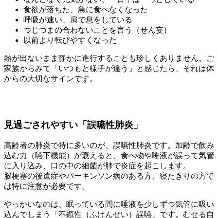
食欲が落ちた、急に食べなくなった
呼吸が速い、肩で息をしている
つじつまの合わないことを言う（せん妄）
以前より転びやすくなった
熱が出ないまま静かに進行することも珍しくありません。ご
家族からみて「いつもと様子が違う」と感じたら、それは体
からの大切なサインです。
見過ごされやすい「誤嚥性肺炎」
高齢者の肺炎で特に多いのが、誤嚥性肺炎です。加齢で飲み
込む力（嚥下機能）が衰えると、食べ物や唾液が誤って気管
に入り込み、口の中の細菌が肺で炎症を起こします。
脳梗塞の後遺症やパーキンソン病のある方、寝たきりの方で
は特に注意が必要です。
やっかいなのは、眠っている間に唾液を少しずつ気管に吸い
込んでしまう「不顕性（ふけんせい）誤嚥」です。むせる自