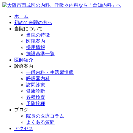
ホーム
初めて来院の方へ
当院について
当院の特徴
医院案内
採用情報
施設基準一覧
医師紹介
診療案内
一般内科・生活習慣病
呼吸器内科
訪問診療
健康診断
各種検査
予防接種
ブログ
院長の医療コラム
よくある質問
アクセス