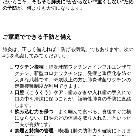
だからこそ、
そもそも肺炎に“かからない”“重くしない”ため
の予防
が、何よりも大切になります。
ご家庭でできる予防と備え
肺炎は、正しく備えれば「防げる病気」でもあります。次の
4つを意識してみてください。
ワクチン接種
：肺炎球菌ワクチンとインフルエンザワ
クチン、新型コロナワクチンは、発症と重症化を防ぐ
大きな武器です。65歳以上の方は肺炎球菌ワクチンの
定期接種制度が利用できます。
口腔（こうくう）ケア
：歯みがきや入れ歯の手入れで
口の中を清潔に保つことが、誤嚥性肺炎の予防に直結
します。
飲み込む力を保つ
：よく噛んで食べる、食後すぐに横
にならない、口やのどの体操を取り入れる、といった
工夫が有効です。
禁煙と持病の管理
：喫煙は肺の防御力を確実に下げま