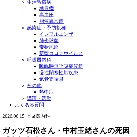
生活習慣病
糖尿病
高血圧
脂質異常症
感染症・予防接種
インフルエンザ
肺炎球菌
帯状疱疹
新型コロナウイルス
呼吸器内科
睡眠時無呼吸症候群
慢性閉塞性肺疾患
気管支喘息
その他
熱中症
講演・活動
よくある質問
2026.06.15
呼吸器内科
ガッツ石松さん・中村玉緒さんの死因