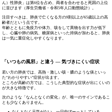
ん）性肺炎」は第6位を占め、両者を合わせると死因の上位
に並びます（厚生労働省・令和5年人口動態統計）。
注目すべきは、肺炎で亡くなる方の9割以上が65歳以上の高
齢者だという点です。
年齢とともに免疫力や体力、咳をして異物を出す力が低下
し、心臓や肺の病気、糖尿病といった持病が加わると、肺炎
は一気に重症化しやすくなります。
「いつもの風邪」と違う ― 気づきにくい症状
若い方の肺炎では、高熱・激しい咳・膿のような痰といっ
た“わかりやすい”症状が出ます。
ところが高齢の方では、こうした典型的な症状が出にくいの
が大きな特徴です。
次のような「なんとなくの変化」が、唯一のサインであるこ
とも少なくありません。
なんとなく元気がない、一日中ぼーっとしている