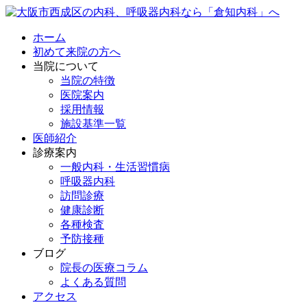
ホーム
初めて来院の方へ
当院について
当院の特徴
医院案内
採用情報
施設基準一覧
医師紹介
診療案内
一般内科・生活習慣病
呼吸器内科
訪問診療
健康診断
各種検査
予防接種
ブログ
院長の医療コラム
よくある質問
アクセス