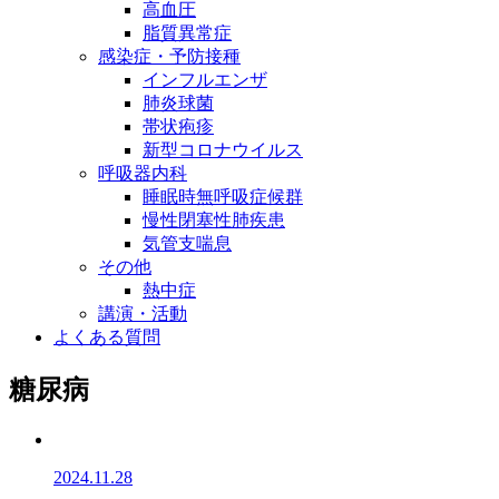
高血圧
脂質異常症
感染症・予防接種
インフルエンザ
肺炎球菌
帯状疱疹
新型コロナウイルス
呼吸器内科
睡眠時無呼吸症候群
慢性閉塞性肺疾患
気管支喘息
その他
熱中症
講演・活動
よくある質問
糖尿病
2024.11.28